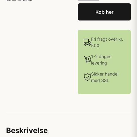
Køb her
Fri fragt over kr.
500
1-2 dages
levering
Sikker handel
med SSL
Beskrivelse