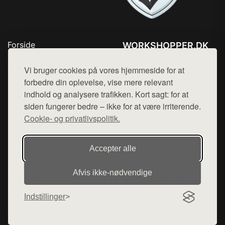
Forside
WORKSHOPPER.DK
Produkter
Tlf. 78768672
Top Rabatter
Vi bruger cookies på vores hjemmeside for at
Mail:
hej@want.dk
Kontakt
forbedre din oplevelse, vise mere relevant
indhold og analysere trafikken. Kort sagt: for at
Cookie- og privatlivspolitik
siden fungerer bedre – ikke for at være irriterende.
Cookie- og privatlivspolitik.
Denne side er en del af want.dk, der udgiver en række
Accepter alle
hjemmesider med præsentation af forskellige produkter fra
diverse webshops. Der sælges ikke varer fra denne side - vi
Afvis ikke‑nødvendige
henviser til de shops, som sælger varen. Vi har heller ikke
varerne på lager.
Indstillinger
© 2026 workshopper.dk. Alle rettigheder forbeholdes.