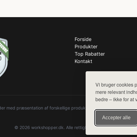
Forside
Produkter
Top Rabatter
Kontakt
Vi bruger cookies p
mere relevant indho
bedre – ikke for at 
r med præsentation af forskellige produkter fra diverse webshops. De
Accepter alle
© 2026 workshopper.dk. Alle rettigheder forbeholdes.