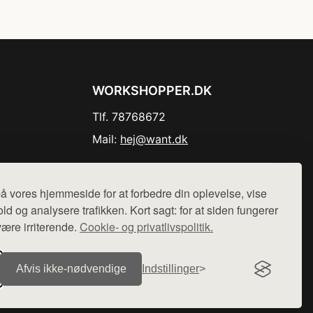
WORKSHOPPER.DK
Tlf. 78768672
Mail:
hej@want.dk
Cookie- og privatlivspolitik
å vores hjemmeside for at forbedre din oplevelse, vise
ld og analysere trafikken. Kort sagt: for at siden fungerer
være irriterende.
Cookie- og privatlivspolitik.
r sælges ikke varer fra denne side - vi henviser til de shops,
Afvis ikke‑nødvendige
Indstillinger