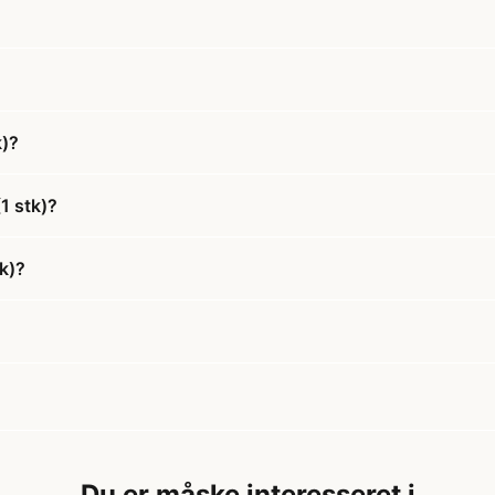
k)?
1 stk)?
tk)?
Du er måske interesseret i