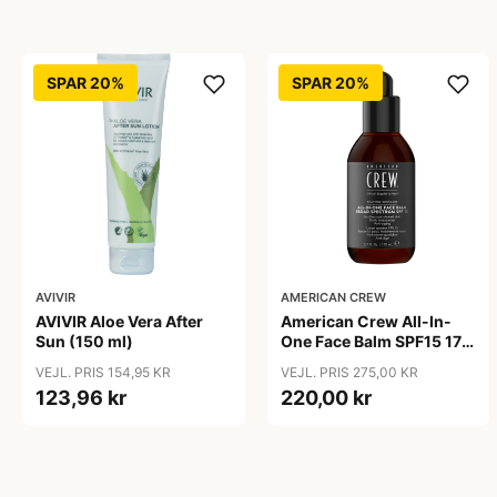
SPAR 20%
SPAR 20%
AVIVIR
AMERICAN CREW
AVIVIR Aloe Vera After
American Crew All-In-
Sun (150 ml)
One Face Balm SPF15 170
ml.
VEJL. PRIS 154,95 KR
VEJL. PRIS 275,00 KR
123,96 kr
220,00 kr