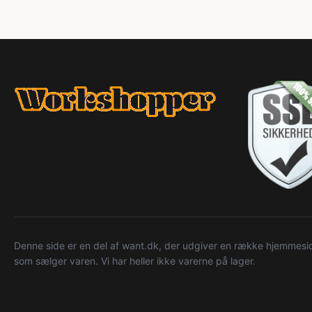
Denne side er en del af want.dk, der udgiver en række hjemmeside
som sælger varen. Vi har heller ikke varerne på lager.