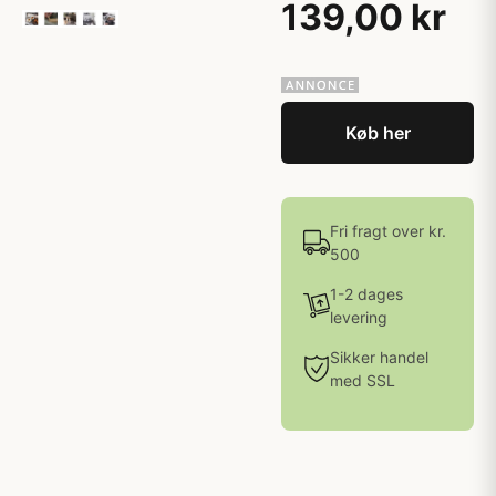
139,00 kr
Køb her
Fri fragt over kr.
500
1-2 dages
levering
Sikker handel
med SSL