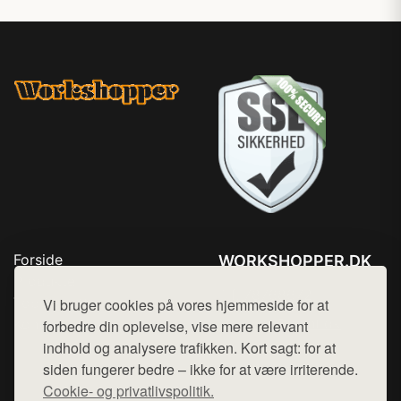
Forside
WORKSHOPPER.DK
Produkter
Tlf. 78768672
Top Rabatter
Vi bruger cookies på vores hjemmeside for at
Mail:
hej@want.dk
Kontakt
forbedre din oplevelse, vise mere relevant
indhold og analysere trafikken. Kort sagt: for at
Cookie- og privatlivspolitik
siden fungerer bedre – ikke for at være irriterende.
Cookie- og privatlivspolitik.