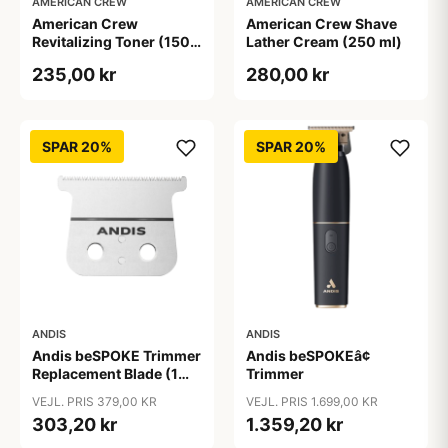
AMERICAN CREW
AMERICAN CREW
American Crew
American Crew Shave
Revitalizing Toner (150
Lather Cream (250 ml)
ml)
235,00 kr
280,00 kr
SPAR 20%
SPAR 20%
ANDIS
ANDIS
Andis beSPOKE Trimmer
Andis beSPOKEâ¢
Replacement Blade (1
Trimmer
stk)
VEJL. PRIS 379,00 KR
VEJL. PRIS 1.699,00 KR
303,20 kr
1.359,20 kr