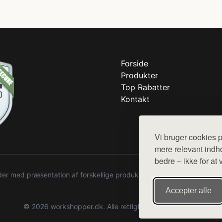
Forside
Produkter
Top Rabatter
Kontakt
Vi bruger cookies p
mere relevant indho
bedre – ikke for at 
r med præsentation af forskellige produkter fra diverse webshops. De
Accepter alle
© 2026 workshopper.dk. Alle rettigheder forbeholdes.