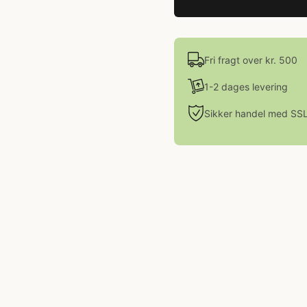
Fri fragt over kr. 500
1-2 dages levering
Sikker handel med SS