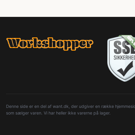
Denne side er en del af want.dk, der udgiver en række hjemmeside
som sælger varen. Vi har heller ikke varerne på lager.