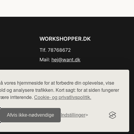
WORKSHOPPER.DK
Tlf. 78768672
Mail:
hej@want.dk
Cookie- og privatlivspolitik
å vores hjemmeside for at forbedre din oplevelse, vise
ld og analysere trafikken. Kort sagt: for at siden fungerer
være irriterende.
Cookie- og privatlivspolitik.
r sælges ikke varer fra denne side - vi henviser til de shops,
Afvis ikke‑nødvendige
Indstillinger