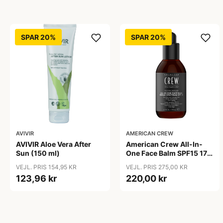
SPAR 20%
SPAR 20%
AVIVIR
AMERICAN CREW
AVIVIR Aloe Vera After
American Crew All-In-
Sun (150 ml)
One Face Balm SPF15 170
ml.
VEJL. PRIS 154,95 KR
VEJL. PRIS 275,00 KR
123,96 kr
220,00 kr