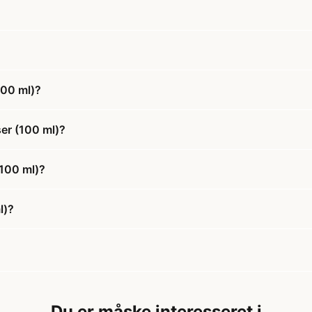
100 ml)?
ser (100 ml)?
(100 ml)?
l)?
Du er måske interesseret i