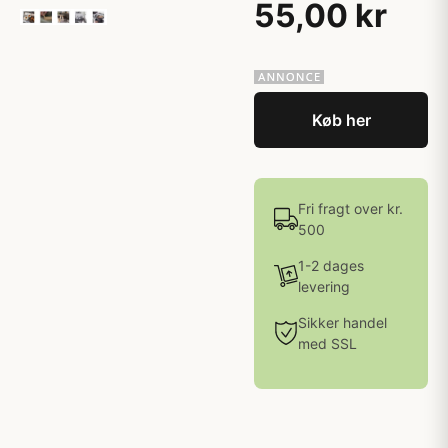
55,00 kr
Køb her
Fri fragt over kr.
500
1-2 dages
levering
Sikker handel
med SSL