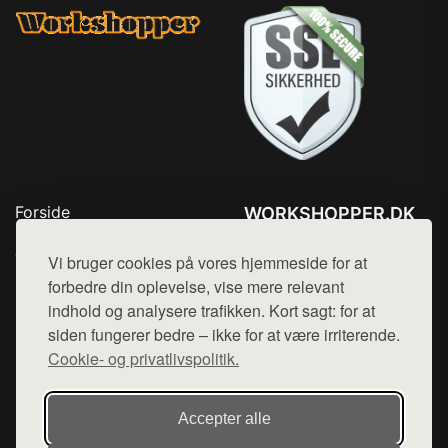
Forside
WORKSHOPPER.DK
Produkter
Tlf. 78768672
Top Rabatter
Vi bruger cookies på vores hjemmeside for at
Mail:
hej@want.dk
Kontakt
forbedre din oplevelse, vise mere relevant
indhold og analysere trafikken. Kort sagt: for at
Cookie- og privatlivspolitik
siden fungerer bedre – ikke for at være irriterende.
Cookie- og privatlivspolitik.
Denne side er en del af want.dk, der udgiver en række
Accepter alle
hjemmesider med præsentation af forskellige produkter fra