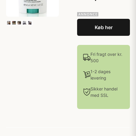
Køb her
Fri fragt over kr.
500
1-2 dages
levering
Sikker handel
med SSL