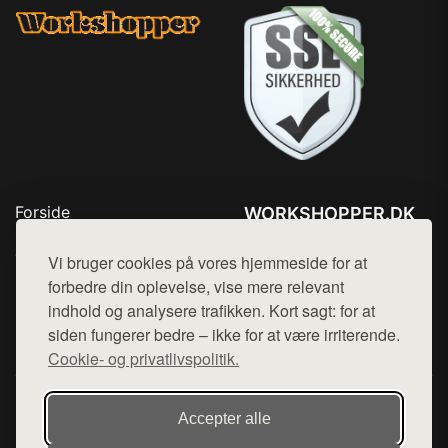
Forside
WORKSHOPPER.DK
Produkter
Tlf. 78768672
Top Rabatter
Vi bruger cookies på vores hjemmeside for at
Mail:
hej@want.dk
Kontakt
forbedre din oplevelse, vise mere relevant
indhold og analysere trafikken. Kort sagt: for at
Cookie- og privatlivspolitik
siden fungerer bedre – ikke for at være irriterende.
Cookie- og privatlivspolitik.
Denne side er en del af want.dk, der udgiver en række
Accepter alle
hjemmesider med præsentation af forskellige produkter fra