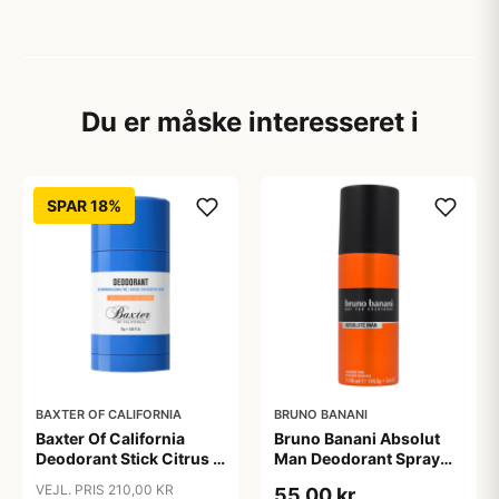
Du er måske interesseret i
SPAR 18%
BAXTER OF CALIFORNIA
BRUNO BANANI
Baxter Of California
Bruno Banani Absolut
Deodorant Stick Citrus &
Man Deodorant Spray
Herbal (75 ml)
(150 ml)
VEJL. PRIS 210,00 KR
55,00 kr