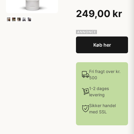
249,00 kr
Køb her
Fri fragt over kr.
500
1-2 dages
levering
Sikker handel
med SSL