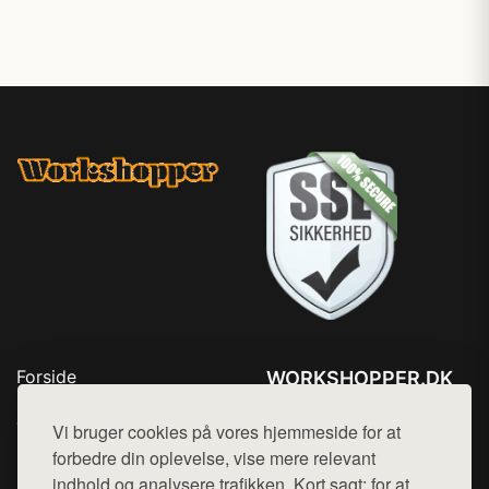
Forside
WORKSHOPPER.DK
Produkter
Tlf. 78768672
Top Rabatter
Vi bruger cookies på vores hjemmeside for at
Mail:
hej@want.dk
Kontakt
forbedre din oplevelse, vise mere relevant
indhold og analysere trafikken. Kort sagt: for at