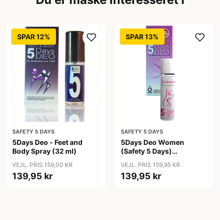
SPAR 12%
SPAR 13%
SAFETY 5 DAYS
SAFETY 5 DAYS
5Days Deo - Feet and
5Days Deo Women
Body Spray (32 ml)
(Safety 5 Days)
Antiperspirant
VEJL. PRIS 159,00 KR
VEJL. PRIS 159,95 KR
139,95 kr
139,95 kr