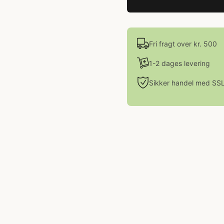
Fri fragt over kr. 500
1-2 dages levering
Sikker handel med SS