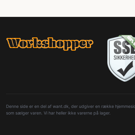
Denne side er en del af want.dk, der udgiver en række hjemmeside
som sælger varen. Vi har heller ikke varerne på lager.