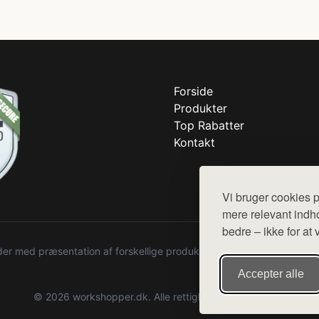
Forside
Produkter
Top Rabatter
Kontakt
Vi bruger cookies p
mere relevant indho
bedre – ikke for at 
r med præsentation af forskellige produkter fra diverse webshops. De
Accepter alle
© 2026 workshopper.dk. Alle rettigheder forbeholdes.