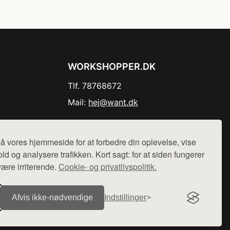
WORKSHOPPER.DK
Tlf. 78768672
Mail:
hej@want.dk
Cookie- og privatlivspolitik
å vores hjemmeside for at forbedre din oplevelse, vise
ld og analysere trafikken. Kort sagt: for at siden fungerer
være irriterende.
Cookie- og privatlivspolitik.
r sælges ikke varer fra denne side - vi henviser til de shops,
Afvis ikke‑nødvendige
Indstillinger