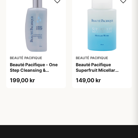
BEAUTÉ PACIFIQUE
BEAUTÉ PACIFIQUE
Beauté Pacifique - One
Beauté Pacifique
Step Cleansing &
Superfruit Micellar
Moisturizing Water (200
Water (160 ml)
199,00 kr
149,00 kr
ml)