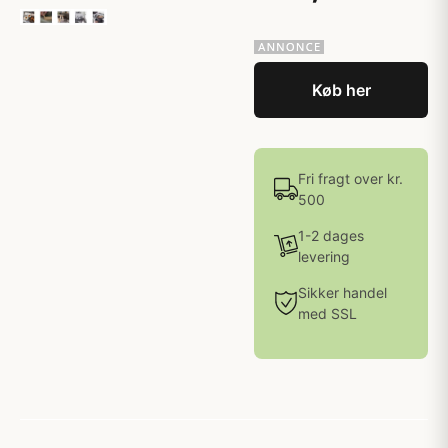
Køb her
Fri fragt over kr.
500
1-2 dages
levering
Sikker handel
med SSL