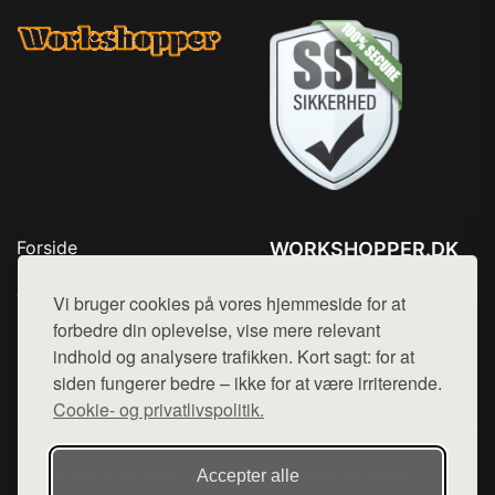
Forside
WORKSHOPPER.DK
Produkter
Tlf. 78768672
Top Rabatter
Vi bruger cookies på vores hjemmeside for at
Mail:
hej@want.dk
Kontakt
forbedre din oplevelse, vise mere relevant
indhold og analysere trafikken. Kort sagt: for at
Cookie- og privatlivspolitik
siden fungerer bedre – ikke for at være irriterende.
Cookie- og privatlivspolitik.
Denne side er en del af want.dk, der udgiver en række
Accepter alle