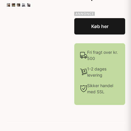
Køb her
Fri fragt over kr.
500
1-2 dages
levering
Sikker handel
med SSL