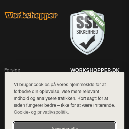
Forside
WORKSHOPPER.DK
Produkter
Tlf. 78768672
Top Rabatter
Vi bruger cookies på vores hjemmeside for at
Mail:
hej@want.dk
Kontakt
forbedre din oplevelse, vise mere relevant
indhold og analysere trafikken. Kort sagt: for at
Cookie- og privatlivspolitik
siden fungerer bedre – ikke for at være irriterende.
Cookie- og privatlivspolitik.
Denne side er en del af want.dk, der udgiver en række