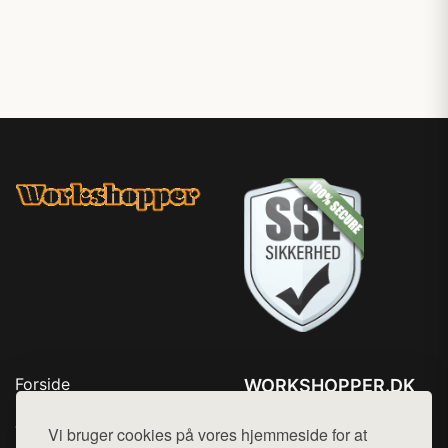
Forside
WORKSHOPPER.DK
Produkter
Tlf. 78768672
Top Rabatter
Vi bruger cookies på vores hjemmeside for at