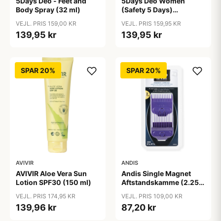
5Days Deo - Feet and
5Days Deo Women
Body Spray (32 ml)
(Safety 5 Days)
Antiperspirant
VEJL. PRIS 159,00 KR
VEJL. PRIS 159,95 KR
139,95 kr
139,95 kr
SPAR 20%
SPAR 20%
AVIVIR
ANDIS
AVIVIR Aloe Vera Sun
Andis Single Magnet
Lotion SPF30 (150 ml)
Aftstandskamme (2.25
mm & 4.5 mm)
VEJL. PRIS 174,95 KR
VEJL. PRIS 109,00 KR
139,96 kr
87,20 kr