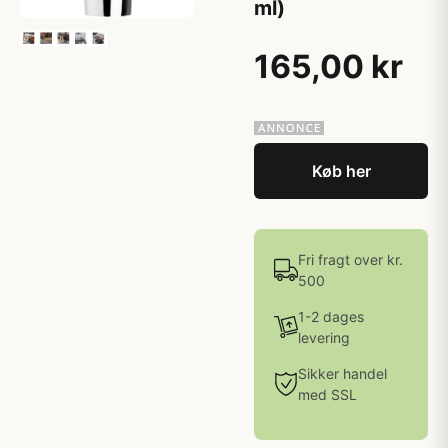
ml)
165,00 kr
Køb her
Fri fragt over kr.
500
1-2 dages
levering
Sikker handel
med SSL