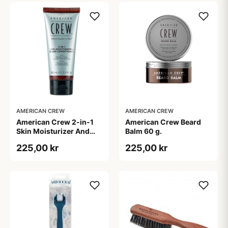
AMERICAN CREW
AMERICAN CREW
American Crew 2-in-1
American Crew Beard
Skin Moisturizer And
Balm 60 g.
Beard Conditioner (100
225,00 kr
225,00 kr
ml)