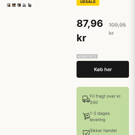
UDSALG
87,96
109,95
kr
kr
Køb her
Fri fragt over kr.
500
1-2 dages
levering
Sikker handel