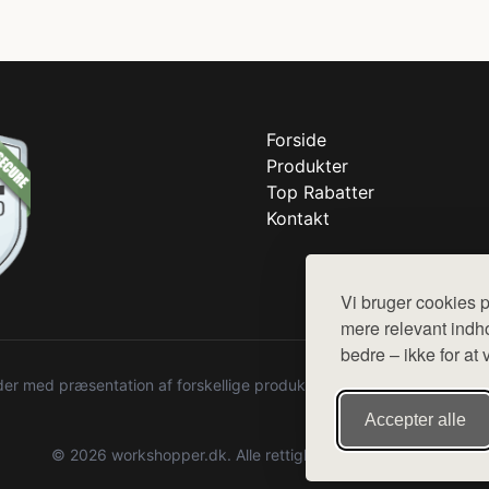
Forside
Produkter
Top Rabatter
Kontakt
Vi bruger cookies p
mere relevant indho
bedre – ikke for at 
r med præsentation af forskellige produkter fra diverse webshops. De
Accepter alle
© 2026 workshopper.dk. Alle rettigheder forbeholdes.