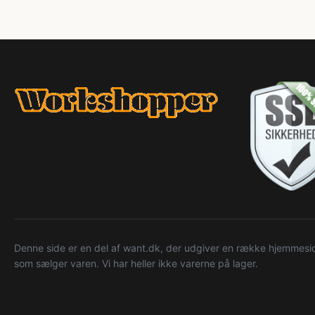
Denne side er en del af want.dk, der udgiver en række hjemmeside
som sælger varen. Vi har heller ikke varerne på lager.