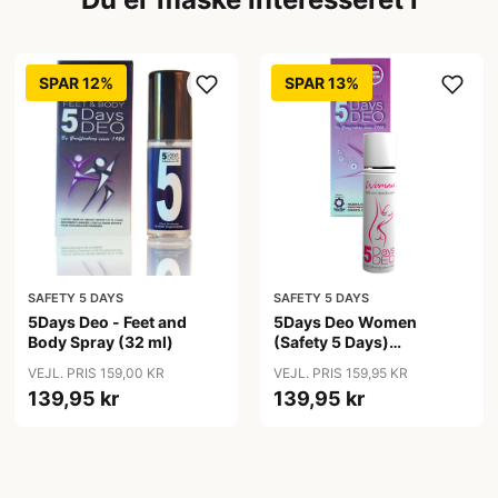
SPAR 12%
SPAR 13%
SAFETY 5 DAYS
SAFETY 5 DAYS
5Days Deo - Feet and
5Days Deo Women
Body Spray (32 ml)
(Safety 5 Days)
Antiperspirant
VEJL. PRIS 159,00 KR
VEJL. PRIS 159,95 KR
139,95 kr
139,95 kr