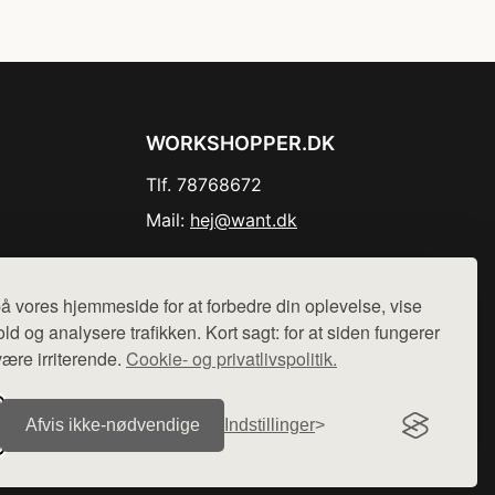
WORKSHOPPER.DK
Tlf. 78768672
Mail:
hej@want.dk
Cookie- og privatlivspolitik
å vores hjemmeside for at forbedre din oplevelse, vise
ld og analysere trafikken. Kort sagt: for at siden fungerer
være irriterende.
Cookie- og privatlivspolitik.
r sælges ikke varer fra denne side - vi henviser til de shops,
Afvis ikke‑nødvendige
Indstillinger