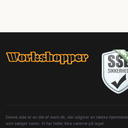
Denne side er en del af want.dk, der udgiver en række hjemmeside
som sælger varen. Vi har heller ikke varerne på lager.