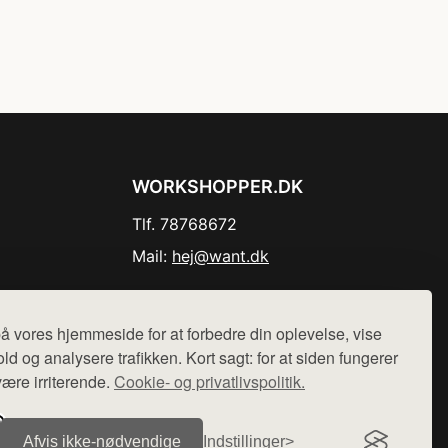
WORKSHOPPER.DK
Tlf. 78768672
Mail:
hej@want.dk
Cookie- og privatlivspolitik
å vores hjemmeside for at forbedre din oplevelse, vise
ld og analysere trafikken. Kort sagt: for at siden fungerer
være irriterende.
Cookie- og privatlivspolitik.
r sælges ikke varer fra denne side - vi henviser til de shops,
Afvis ikke‑nødvendige
Indstillinger