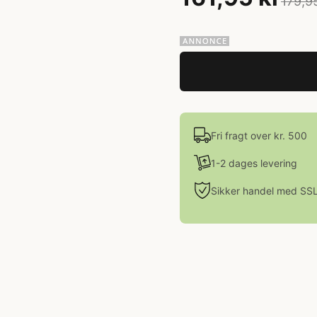
179,9
Fri fragt over kr. 500
1-2 dages levering
Sikker handel med SS