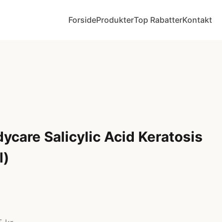
Forside
Produkter
Top Rabatter
Kontakt
ycare Salicylic Acid Keratosis
l)