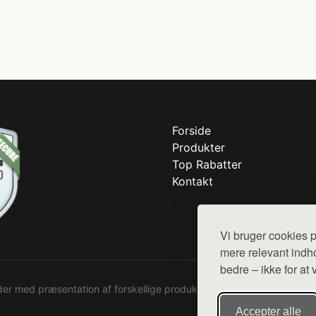
Forside
Produkter
Top Rabatter
Kontakt
Vi bruger cookies p
mere relevant indho
bedre – ikke for at 
r med præsentation af forskellige produkter fra diverse webshops. De
Accepter alle