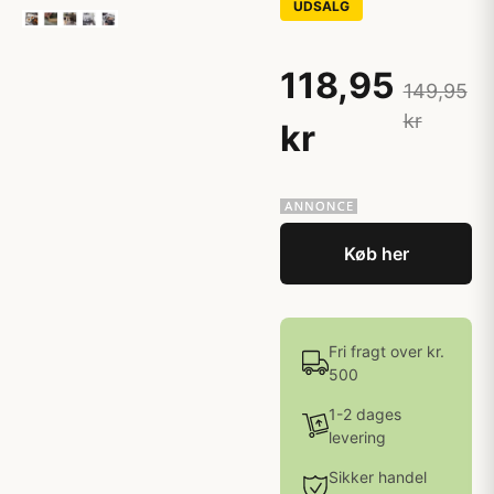
UDSALG
118,95
149,95
kr
kr
Køb her
Fri fragt over kr.
500
1-2 dages
levering
Sikker handel