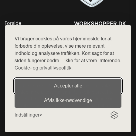
Forside
WORKSHOPPER.DK
Produkter
Tlf. 78768672
Top Rabatter
Vi bruger cookies på vores hjemmeside for at
Mail:
hej@want.dk
Kontakt
forbedre din oplevelse, vise mere relevant
indhold og analysere trafikken. Kort sagt: for at
Cookie- og privatlivspolitik
siden fungerer bedre – ikke for at være irriterende.
Cookie- og privatlivspolitik.
Denne side er en del af want.dk, der udgiver en række
Accepter alle
hjemmesider med præsentation af forskellige produkter fra
diverse webshops. Der sælges ikke varer fra denne side - vi
Afvis ikke‑nødvendige
henviser til de shops, som sælger varen. Vi har heller ikke
varerne på lager.
Indstillinger
© 2026 workshopper.dk. Alle rettigheder forbeholdes.