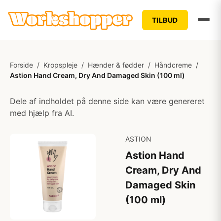
TILBUD
Forside
/
Kropspleje
/
Hænder & fødder
/
Håndcreme
/
Astion Hand Cream, Dry And Damaged Skin (100 ml)
Dele af indholdet på denne side kan være genereret
med hjælp fra AI.
ASTION
Astion Hand
Cream, Dry And
Damaged Skin
(100 ml)