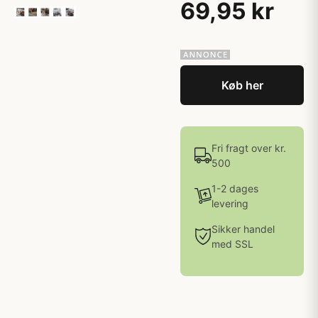
69,95 kr
Køb her
Fri fragt over kr.
500
1-2 dages
levering
Sikker handel
med SSL