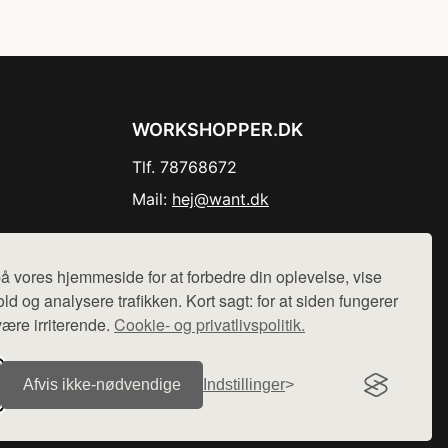
WORKSHOPPER.DK
Tlf. 78768672
Mail:
hej@want.dk
Cookie- og privatlivspolitik
å vores hjemmeside for at forbedre din oplevelse, vise
ld og analysere trafikken. Kort sagt: for at siden fungerer
være irriterende.
Cookie- og privatlivspolitik.
r sælges ikke varer fra denne side - vi henviser til de shops,
Afvis ikke‑nødvendige
Indstillinger