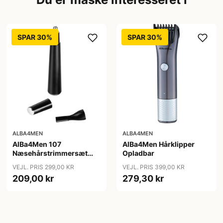
SPAR 30%
SPAR 30%
ALBA4MEN
ALBA4MEN
AlBa4Men 107
AlBa4Men Hårklipper
Næsehårstrimmersæt
Opladbar
Opladbar
VEJL. PRIS 299,00 KR
VEJL. PRIS 399,00 KR
209,00 kr
279,30 kr