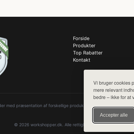
Forside
Produkter
Top Rabatter
Kontakt
Vi bruger cookies p
mere relevant indho
bedre – ikke for at 
r med præsentation af forskellige produkter fra diverse webshops. De
Accepter alle
© 2026 workshopper.dk. Alle rettigheder forbeholdes.