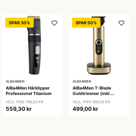
SPAR 30%
SPAR 50%
ALBA4MEN
ALBA4MEN
AlBa4Men Hårklipper
AlBa4Men T-Blade
Professionel Titanium
Guldtrimmer (inkl.
Ladestander)
VEJL. PRIS 799,00 KR
VEJL. PRIS 999,00 KR
559,30 kr
499,00 kr