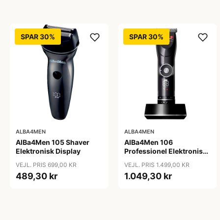
SPAR 30%
SPAR 30%
ALBA4MEN
ALBA4MEN
AlBa4Men 105 Shaver
AlBa4Men 106
Elektronisk Display
Professionel Elektronisk
Hårklipper
VEJL. PRIS 699,00 KR
VEJL. PRIS 1.499,00 KR
489,30 kr
1.049,30 kr