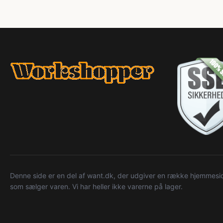
Denne side er en del af want.dk, der udgiver en række hjemmeside
som sælger varen. Vi har heller ikke varerne på lager.