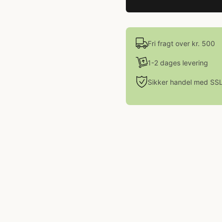
Fri fragt over kr. 500
1-2 dages levering
Sikker handel med SS