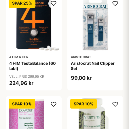
SPAR 25%
4 HIM & HER
ARISTOCRAT
4 HIM TestoBalance (60
Aristocrat Nail Clipper
tabl)
Set
VEJL. PRIS 299,95 KR
99,00 kr
224,96 kr
SPAR 10%
SPAR 10%