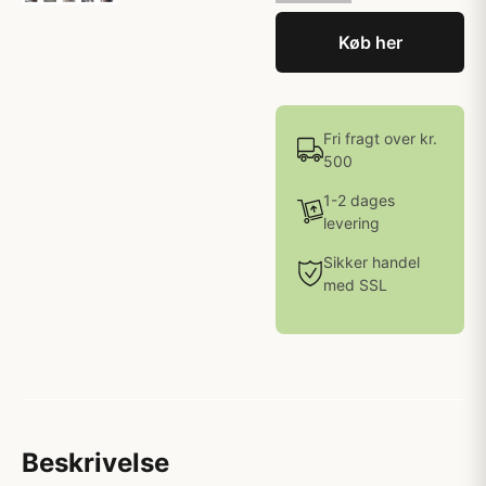
Køb her
Fri fragt over kr.
500
1-2 dages
levering
Sikker handel
med SSL
Beskrivelse