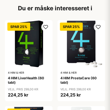
Du er måske interesseret i
SPAR 25%
SPAR 25%
4 HIM & HER
4 HIM & HER
4 HIM LiverHealth (60
4 HIM ProstaCare (60
tabl)
tabl)
VEJL. PRIS 299,00 KR
VEJL. PRIS 299,00 KR
224,25 kr
224,25 kr