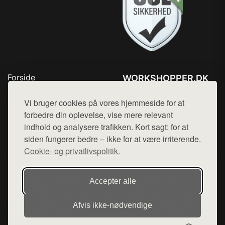
Forside
WORKSHOPPER.DK
Produkter
Tlf. 78768672
Top Rabatter
Vi bruger cookies på vores hjemmeside for at
Mail:
hej@want.dk
Kontakt
forbedre din oplevelse, vise mere relevant
indhold og analysere trafikken. Kort sagt: for at
Cookie- og privatlivspolitik
siden fungerer bedre – ikke for at være irriterende.
Cookie- og privatlivspolitik.
Denne side er en del af want.dk, der udgiver en række
Accepter alle
hjemmesider med præsentation af forskellige produkter fra
diverse webshops. Der sælges ikke varer fra denne side - vi
Afvis ikke‑nødvendige
henviser til de shops, som sælger varen. Vi har heller ikke
varerne på lager.