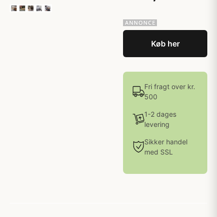
Køb her
Fri fragt over kr.
500
1-2 dages
levering
Sikker handel
med SSL