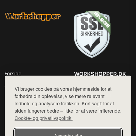
Forside
WORKSHOPPER.DK
Produkter
Tlf. 78768672
Top Rabatter
Vi bruger cookies på vores hjemmeside for at
Mail:
hej@want.dk
Kontakt
forbedre din oplevelse, vise mere relevant
indhold og analysere trafikken. Kort sagt: for at
Cookie- og privatlivspolitik
siden fungerer bedre – ikke for at være irriterende.
Cookie- og privatlivspolitik.
Denne side er en del af want.dk, der udgiver en række