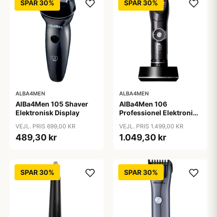
SPAR 30%
SPAR 30%
ALBA4MEN
ALBA4MEN
AlBa4Men 105 Shaver
AlBa4Men 106
Elektronisk Display
Professionel Elektronisk
Hårklipper
VEJL. PRIS 699,00 KR
VEJL. PRIS 1.499,00 KR
489,30 kr
1.049,30 kr
SPAR 30%
SPAR 30%