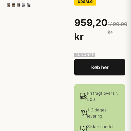
UDSALG
959,20
1.199,00
kr
kr
Køb her
Fri fragt over kr.
500
1-2 dages
levering
Sikker handel