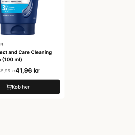
EN
ect and Care Cleaning
 (100 ml)
41,96 kr
55,95 kr
Køb her