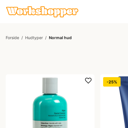
Forside
/
Hudtyper
/
Normal hud
-25%